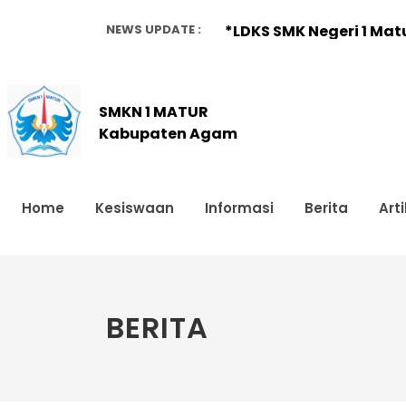
NEWS UPDATE :
*LDKS SMK Negeri 1 Mat
REKAP DATA YAG BELUM 
SMK Negeri 1 Matur Gela
SMKN 1 MATUR
Kabupaten Agam
Komunitas Praktisi Pend
SMK N 1 Matur mengirim
Home
Kesiswaan
Informasi
Berita
Arti
KONEKSI ANTAR MATERI M
SMK N 1 MATUR FULL ASES
SMK N 1 Matur Melaksa
BERITA
Perekembangan Remaja
SURAT EDARAN PENGAMB