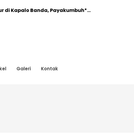
ur di Kapalo Banda, Payakumbuh*...
MENGAMBIL IJAZAH...
r Pelatihan P3K untuk Kader UKS...
idikan SMK Negeri 1 Matur Gelar Works...
 Siswa Teknik Komputer dan Jaringan Me...
kel
Galeri
Kontak
ODUL 3.1...
MEN LSP P1...
nakan Asesmen Nasional Berbasis Kompute...
...
ILAN IJAZAH...